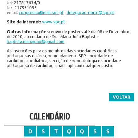
tel: 217817634/0
fax: 217931095
email:
congresso@mail.spc.pt
|
delegacao-norte@spc.pt
Site de Internet:
www.spc.pt
Outras Informações:
envio de posters até dia 08 de Dezembro
de 2010, ao cuidado de Dra. Maria João Baptista
baptista.mariajoao@gmail.com
As inscrições para os membros das sociedades cientificas
portuguesas da área, nomeadamente SPP, sociedade de
cardiologia pediátrica, seccção de neonatologia e sociedade
portuguesa de cardiologia não implicam qualquer custo.
VOLTAR
CALENDÁRIO
D
S
T
Q
Q
S
S