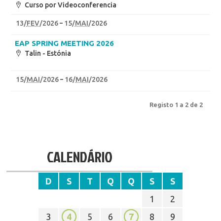
Curso por Videoconferencia
13
/
FEV
/2026
15
/
MAI
/2026
EAP SPRING MEETING 2026
Talin - Estónia
15
/
MAI
/2026
16
/
MAI
/2026
Registo 1 a 2 de 2
CALENDÁRIO
D
S
T
Q
Q
S
S
1
2
3
4
5
6
7
8
9