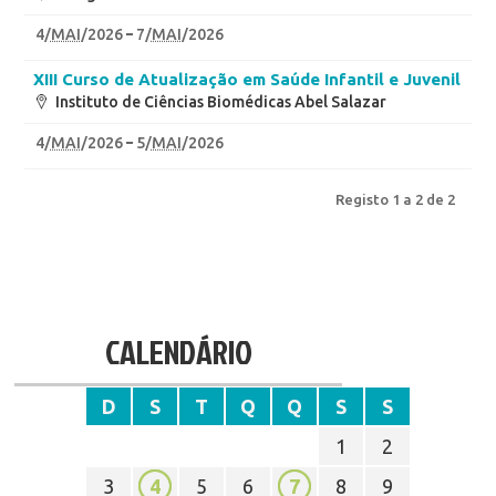
4
/
MAI
/2026
7
/
MAI
/2026
XIII Curso de Atualização em Saúde Infantil e Juvenil
Instituto de Ciências Biomédicas Abel Salazar
4
/
MAI
/2026
5
/
MAI
/2026
Registo 1 a 2 de 2
CALENDÁRIO
D
S
T
Q
Q
S
S
1
2
3
4
5
6
7
8
9