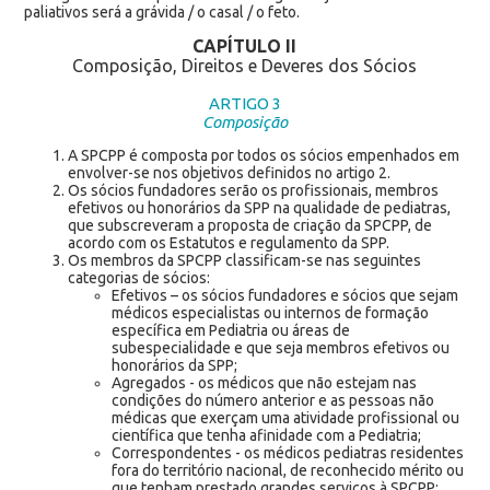
paliativos será a grávida / o casal / o feto.
CAPÍTULO II
Composição, Direitos e Deveres dos Sócios
ARTIGO 3
Composição
A SPCPP é composta por todos os sócios empenhados em
envolver-se nos objetivos definidos no artigo 2.
Os sócios fundadores serão os profissionais, membros
efetivos ou honorários da SPP na qualidade de pediatras,
que subscreveram a proposta de criação da SPCPP, de
acordo com os Estatutos e regulamento da SPP.
Os membros da SPCPP classificam-se nas seguintes
categorias de sócios:
Efetivos – os sócios fundadores e sócios que sejam
médicos especialistas ou internos de formação
específica em Pediatria ou áreas de
subespecialidade e que seja membros efetivos ou
honorários da SPP;
Agregados - os médicos que não estejam nas
condições do número anterior e as pessoas não
médicas que exerçam uma atividade profissional ou
científica que tenha afinidade com a Pediatria;
Correspondentes - os médicos pediatras residentes
fora do território nacional, de reconhecido mérito ou
que tenham prestado grandes serviços à SPCPP;