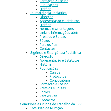
Formação e Ensino
Publicações
História
Reumatologia Pediátrica
Direcção
Apresentação e Estatutos
História
Normas e Orientações
Links e Informações úteis
Prémios e Bolsas
Sócios
Para os Pais
Contactos
Urgência e Emergência Pediátrica
Direcção
Apresentação e Estatutos
História
Publicações
Cursos
Protocolos
Convocatória
Formação e Ensino
Prémios e Bolsas
Sócios
Para os Pais
Contactos
Comissões e Grupos de Trabalho da SPP
Comissão de Nutrição