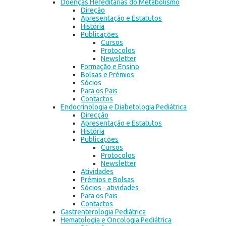
Doenças Hereditárias do Metabolismo
Direção
Apresentação e Estatutos
História
Publicações
Cursos
Protocolos
Newsletter
Formação e Ensino
Bolsas e Prémios
Sócios
Para os Pais
Contactos
Endocrinologia e Diabetologia Pediátrica
Direcção
Apresentação e Estatutos
História
Publicações
Cursos
Protocolos
Newsletter
Atividades
Prémios e Bolsas
Sócios - atividades
Para os Pais
Contactos
Gastrenterologia Pediátrica
Hematologia e Oncologia Pediátrica