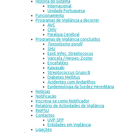
História do sistema
Internacional
Unidade Portuguesa
Funcionamento
Programas de Vigilância a decorrer
AVC
CMV
Paralisia Cerebral
Programas de Vigilância concluídos
Toxoplasma gondii
SHU
Epid. Infec. Streptococus
Varicela / Herpes-Zoster
Encefalites
Kawasaki
Streptococcus Grupo B
Diabetes Mellitus
Acidentes com Andarilhos
Epidemiologia da Surdez Hereditária
Notícias
Notificação
Inscreva-se como Notificador
Relatório de Actividades de Vigilância
INoPSU
Contactos
UVP-SPP
Entidades em Vigilância
Ligações