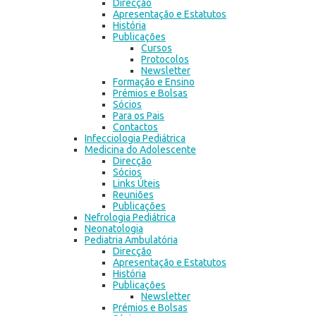
Direcção
Apresentação e Estatutos
História
Publicações
Cursos
Protocolos
Newsletter
Formação e Ensino
Prémios e Bolsas
Sócios
Para os Pais
Contactos
Infecciologia Pediátrica
Medicina do Adolescente
Direcção
Sócios
Links Úteis
Reuniões
Publicações
Nefrologia Pediátrica
Neonatologia
Pediatria Ambulatória
Direcção
Apresentação e Estatutos
História
Publicações
Newsletter
Prémios e Bolsas