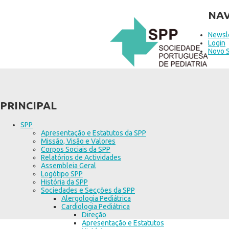
NAV
Newsl
Login
Novo 
PRINCIPAL
SPP
Apresentação e Estatutos da SPP
Missão, Visão e Valores
Corpos Sociais da SPP
Relatórios de Actividades
Assembleia Geral
Logótipo SPP
História da SPP
Sociedades e Secções da SPP
Alergologia Pediátrica
Cardiologia Pediátrica
Direção
Apresentação e Estatutos