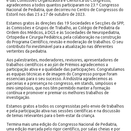
e das Comissões Organizadora e Científica do Congresso,
agradecemos a todos quantos participaram no 23.º Congresso
Nacional de Pediatria, que decorreu no Centro de Congressos do
Estoril nos dias 25 a 27 de outubro de 2023.
Estamos gratos às direções das 19 Sociedades e Secções da SPP,
às Comissões e Grupos de Trabalho, ao Colégio de Pediatria da
Ordem dos Médicos, à DGS e às Sociedades de Neuropediatria,
Ortopedia e Cirurgia Pediátrica, pela colaboração na construção
do Programa Científico, revisão e moderação de trabalhos. O seu
contributo foi inestimável para a atualização nas diferentes
vertentes da pediatria.
Aos palestrantes, moderadores, revisores, apresentadores de
trabalhos científicos e ao júri de Prémios agradecemos a
participação ativa e a qualidade das participações. Congratulamos
as equipas técnicas e de imagem do Congresso porque foram
essenciais para o seu sucesso. À Indústria agradecemos as
parcerias e a presença no congresso, em stands, simpósios e
mini-simpósios, que nos têm permitido manter a formação
contínua e promover e premiar os melhores trabalhos de
investigação.
Estamos gratos a todos os congressistas pelo envio de trabalhos
e pela participação ativa nas sessões científicas e na discussão
de temas relevantes para o bem-estar da criança.
Termina mais uma edição do Congresso Nacional de Pediatria,
uma edição marcada pelo rigor científico, por salas cheias e por