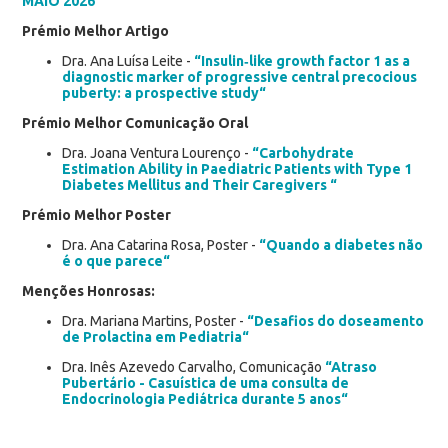
MAIO 2026
Prémio Melhor Artigo
Dra. Ana Luísa Leite -
“Insulin‑like growth factor 1 as a
diagnostic marker of progressive central precocious
puberty: a prospective study“
Prémio Melhor Comunicação Oral
Dra. Joana Ventura Lourenço -
“Carbohydrate
Estimation Ability in Paediatric Patients with Type 1
Diabetes Mellitus and Their Caregivers “
Prémio Melhor Poster
Dra. Ana Catarina Rosa, Poster -
“Quando a diabetes não
é o que parece“
Menções Honrosas:
Dra. Mariana Martins, Poster -
“Desafios do doseamento
de Prolactina em Pediatria“
Dra. Inês Azevedo Carvalho, Comunicação
“Atraso
Pubertário - Casuística de uma consulta de
Endocrinologia Pediátrica durante 5 anos“