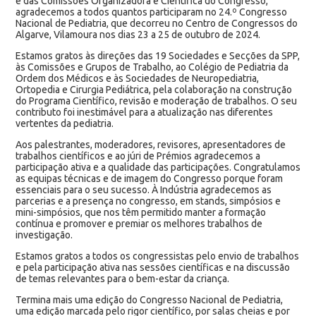
e das Comissões Organizadora e Científica do Congresso,
agradecemos a todos quantos participaram no 24.º Congresso
Nacional de Pediatria, que decorreu no Centro de Congressos do
Algarve, Vilamoura nos dias 23 a 25 de outubro de 2024.
Estamos gratos às direções das 19 Sociedades e Secções da SPP,
às Comissões e Grupos de Trabalho, ao Colégio de Pediatria da
Ordem dos Médicos e às Sociedades de Neuropediatria,
Ortopedia e Cirurgia Pediátrica, pela colaboração na construção
do Programa Científico, revisão e moderação de trabalhos. O seu
contributo foi inestimável para a atualização nas diferentes
vertentes da pediatria.
Aos palestrantes, moderadores, revisores, apresentadores de
trabalhos científicos e ao júri de Prémios agradecemos a
participação ativa e a qualidade das participações. Congratulamos
as equipas técnicas e de imagem do Congresso porque foram
essenciais para o seu sucesso. À Indústria agradecemos as
parcerias e a presença no congresso, em stands, simpósios e
mini-simpósios, que nos têm permitido manter a formação
contínua e promover e premiar os melhores trabalhos de
investigação.
Estamos gratos a todos os congressistas pelo envio de trabalhos
e pela participação ativa nas sessões científicas e na discussão
de temas relevantes para o bem-estar da criança.
Termina mais uma edição do Congresso Nacional de Pediatria,
uma edição marcada pelo rigor científico, por salas cheias e por