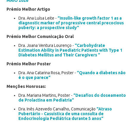
MAIO 2026
Prémio Melhor Artigo
Dra. Ana Luísa Leite -
“Insulin‑like growth factor 1 as a
diagnostic marker of progressive central precocious
puberty: a prospective study“
Prémio Melhor Comunicação Oral
Dra. Joana Ventura Lourenço -
“Carbohydrate
Estimation Ability in Paediatric Patients with Type 1
Diabetes Mellitus and Their Caregivers “
Prémio Melhor Poster
Dra. Ana Catarina Rosa, Poster -
“Quando a diabetes não
é o que parece“
Menções Honrosas:
Dra. Mariana Martins, Poster -
“Desafios do doseamento
de Prolactina em Pediatria“
Dra. Inês Azevedo Carvalho, Comunicação
“Atraso
Pubertário - Casuística de uma consulta de
Endocrinologia Pediátrica durante 5 anos“