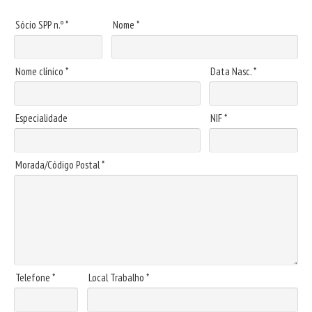
Sócio SPP n.º *
Nome *
Nome clínico *
Data Nasc. *
Especialidade
NIF *
Morada/Código Postal *
Telefone *
Local Trabalho *