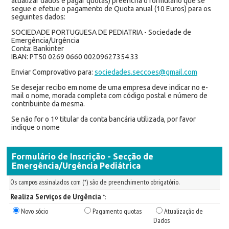
atualizar dados e pagar quotas) preencha o formulário que se
segue e efetue o pagamento de Quota anual (10 Euros) para os
seguintes dados:
SOCIEDADE PORTUGUESA DE PEDIATRIA - Sociedade de
Emergência/Urgência
Conta: Bankinter
IBAN: PT50 0269 0660 00209627354 33
Enviar Comprovativo para:
sociedades.seccoes@gmail.com
Se desejar recibo em nome de uma empresa deve indicar no e-
mail o nome, morada completa com código postal e número de
contribuinte da mesma.
Se não for o 1º titular da conta bancária utilizada, por favor
indique o nome
Formulário de Inscrição - Secção de
Emergência/Urgência Pediátrica
Os campos assinalados com (*) são de preenchimento obrigatório.
Realiza Serviços de Urgência
*:
Novo sócio
Pagamento quotas
Atualização de
Dados