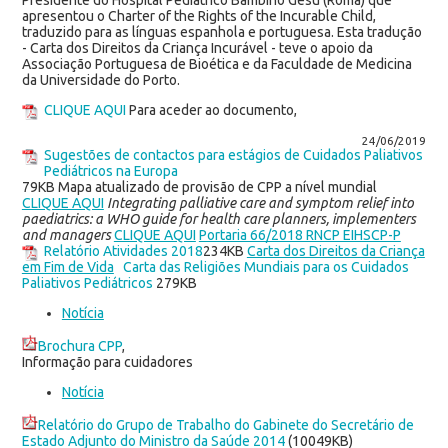
Presidente do Hospital Pediátrico Bambino Gesù (Roma) que
apresentou o Charter of the Rights of the Incurable Child,
traduzido para as línguas espanhola e portuguesa. Esta tradução
- Carta dos Direitos da Criança Incurável - teve o apoio da
Associação Portuguesa de Bioética e da Faculdade de Medicina
da Universidade do Porto.
CLIQUE AQUI
Para aceder ao documento,
24/06/2019
Sugestões de contactos para estágios de Cuidados Paliativos
Pediátricos na Europa
79KB Mapa atualizado de provisão de CPP a nível mundial
CLIQUE AQUI
Integrating palliative care and symptom relief into
paediatrics: a WHO guide for health care planners, implementers
and managers
CLIQUE AQUI
Portaria 66/2018 RNCP EIHSCP-P
Relatório Atividades 2018
234KB
Carta dos Direitos da Criança
em Fim de Vida
Carta das Religiões Mundiais para os Cuidados
Paliativos Pediátricos
279KB
Notícia
Brochura CPP
,
Informação para cuidadores
Notícia
Relatório do Grupo de Trabalho do Gabinete do Secretário de
Estado Adjunto do Ministro da Saúde 2014
(10049KB)