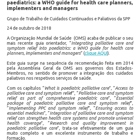
paediatrics: a WHO guide for health care planners,
implementers and managers
Grupo de Trabalho de Cuidados Continuados e Paliativos da SPP
24 de outubro de 2018
A Organização Mundial de Saúde (OMS) acaba de publicar o seu
mais recente guia orientador, “
Integrating palliative care and
symptom relief into paediatrics: a WHO guide for health care
planners, implementers and managers
” (
clique AQUI
).
Este guia surge na sequência da recomendação feita em 2014
pela Assembleia Geral da OMS aos governos dos Estados-
Membros, no sentido de promover a integração dos cuidados
paliativos nos respetivos serviços de saúde.
Com os capítulos “
What is paediatric palliative care
”, “
Access to
palliative care and symptom relie
f”, “
Palliative care and symptom
relief as part of comprehensive paediatric care
”, “
Essential
package of paediatric palliative care and symptom relief
”,
“
Implementing PPC and symptom relief
”, “
Ensuring access to
essential medicines
”, “
Integration of palliative care and symptom
relief can strengthen health care systems and promote universal
health coverage
”, “
Research and quality improvement in
paediatric palliative care
”, trata-se efetivamente de um guia
muito completo e um excelente instrumento de trabalho e
formação.