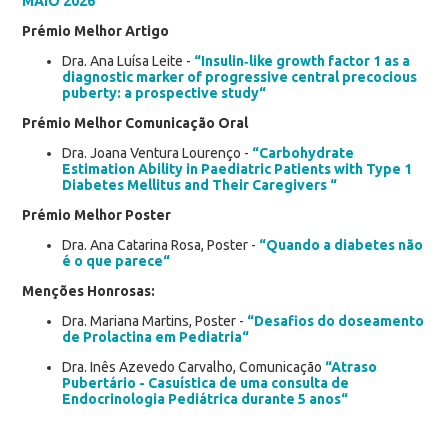
MAIO 2026
Prémio Melhor Artigo
Dra. Ana Luísa Leite -
“Insulin‑like growth factor 1 as a
diagnostic marker of progressive central precocious
puberty: a prospective study“
Prémio Melhor Comunicação Oral
Dra. Joana Ventura Lourenço -
“Carbohydrate
Estimation Ability in Paediatric Patients with Type 1
Diabetes Mellitus and Their Caregivers “
Prémio Melhor Poster
Dra. Ana Catarina Rosa, Poster -
“Quando a diabetes não
é o que parece“
Menções Honrosas:
Dra. Mariana Martins, Poster -
“Desafios do doseamento
de Prolactina em Pediatria“
Dra. Inês Azevedo Carvalho, Comunicação
“Atraso
Pubertário - Casuística de uma consulta de
Endocrinologia Pediátrica durante 5 anos“