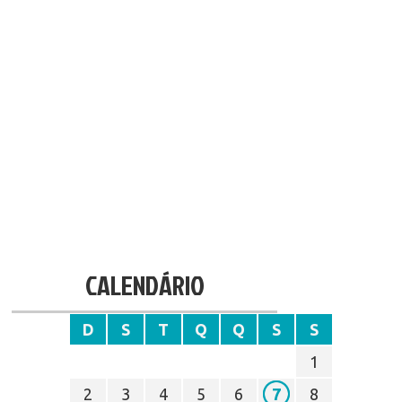
CALENDÁRIO
D
S
T
Q
Q
S
S
1
2
3
4
5
6
7
8