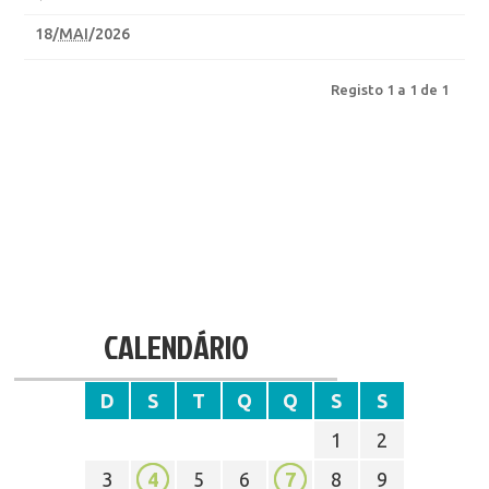
18
/
MAI
/2026
Registo 1 a 1 de 1
CALENDÁRIO
D
S
T
Q
Q
S
S
1
2
3
4
5
6
7
8
9