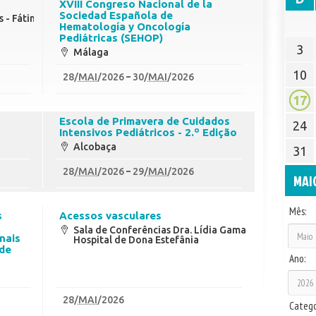
XVIII Congreso Nacional de la
Sociedad Española de
s - Fátima
Hematología y Oncología
Pediátricas (SEHOP)
3
Málaga
10
28
/
MAI
/2026
30
/
MAI
/2026
17
Escola de Primavera de Cuidados
24
Intensivos Pediátricos - 2.º Edição
Alcobaça
31
28
/
MAI
/2026
29
/
MAI
/2026
MAI
Mês:
s
Acessos vasculares
a
Sala de Conferências Dra. Lídia Gama -
nais
Hospital de Dona Estefânia
 de
Ano:
28
/
MAI
/2026
Catego