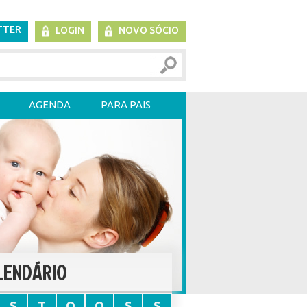
TTER
LOGIN
NOVO SÓCIO
AGENDA
PARA PAIS
LENDÁRIO
S
T
Q
Q
S
S