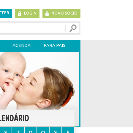
TTER
LOGIN
NOVO SÓCIO
AGENDA
PARA PAIS
LENDÁRIO
S
T
Q
Q
S
S