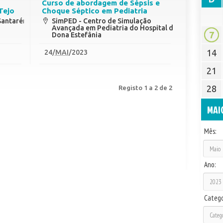
Curso de abordagem de Sépsis e
Tejo
Choque Séptico em Pediatria
 Santarém
SimPED - Centro de Simulação
Avançada em Pediatria do Hospital de
7
Dona Estefânia
14
24
/
MAI
/2023
21
28
Registo 1 a 2 de 2
MAI
Mês:
Ano:
Catego