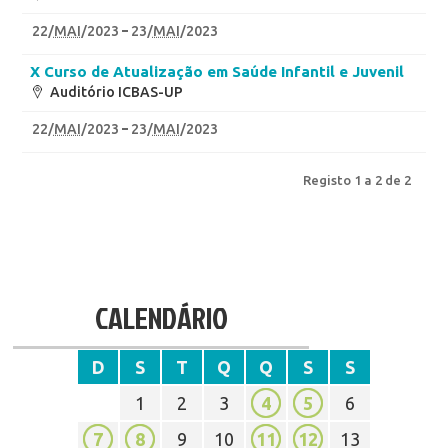
22
/
MAI
/2023
23
/
MAI
/2023
X Curso de Atualização em Saúde Infantil e Juvenil
Auditório ICBAS-UP
22
/
MAI
/2023
23
/
MAI
/2023
Registo 1 a 2 de 2
CALENDÁRIO
D
S
T
Q
Q
S
S
1
2
3
4
5
6
7
8
9
10
11
12
13