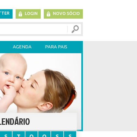
TTER
LOGIN
NOVO SÓCIO
AGENDA
PARA PAIS
LENDÁRIO
S
T
Q
Q
S
S