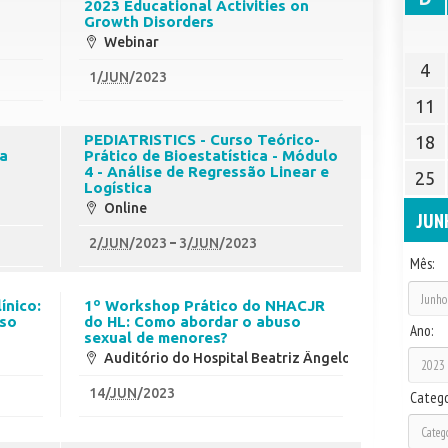
2023 Educational Activities on
Growth Disorders
Webinar
4
1
/
JUN
/2023
11
PEDIATRISTICS - Curso Teórico-
18
ia
Prático de Bioestatística - Módulo
4 - Análise de Regressão Linear e
25
Logística
Online
JUN
2
/
JUN
/2023
3
/
JUN
/2023
Mês:
ínico:
1º Workshop Prático do NHACJR
aso
do HL: Como abordar o abuso
Ano:
sexual de menores?
Auditório do Hospital Beatriz Ângelo
14
/
JUN
/2023
Catego