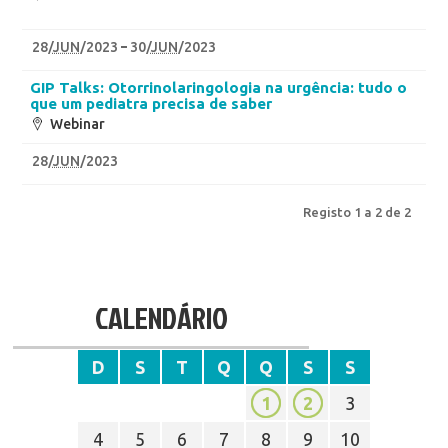
28
/
JUN
/2023
30
/
JUN
/2023
GIP Talks: Otorrinolaringologia na urgência: tudo o
que um pediatra precisa de saber
Webinar
28
/
JUN
/2023
Registo 1 a 2 de 2
CALENDÁRIO
D
S
T
Q
Q
S
S
1
2
3
4
5
6
7
8
9
10