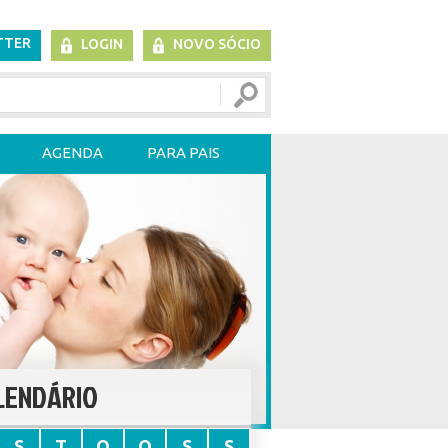
TTER
LOGIN
NOVO SÓCIO
AGENDA
PARA PAIS
LENDÁRIO
S
T
Q
Q
S
S