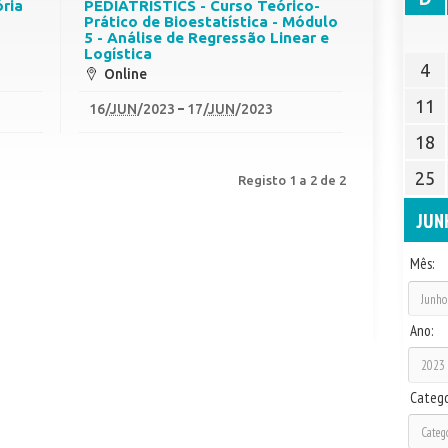
ória
PEDIATRISTICS - Curso Teórico-
Prático de Bioestatística - Módulo
5 - Análise de Regressão Linear e
Logística
4
Online
11
16
/
JUN
/2023
17
/
JUN
/2023
18
25
Registo 1 a 2 de 2
JUN
Mês:
Ano:
Catego