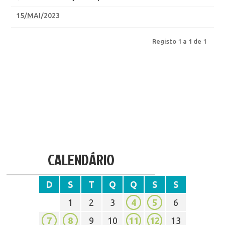
15
/
MAI
/2023
Registo 1 a 1 de 1
CALENDÁRIO
D
S
T
Q
Q
S
S
1
2
3
4
5
6
7
8
9
10
11
12
13