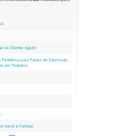
ca
atal no Doente Agudo
 Pediátrica para Países de Expressão
as em Pediatria
a
na Geral e Familiar