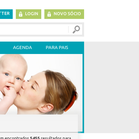
TTER
LOGIN
NOVO SÓCIO
AGENDA
PARA PAIS
am encontrados
5455
resultados para