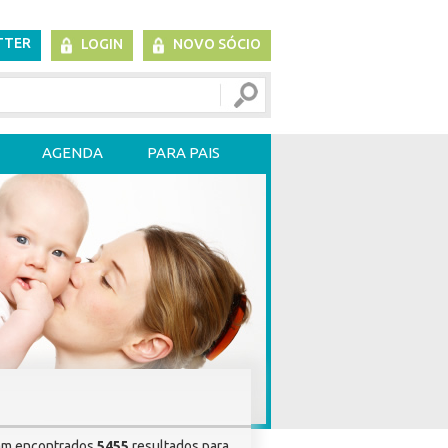
TTER
LOGIN
NOVO SÓCIO
AGENDA
PARA PAIS
am encontrados
5455
resultados para