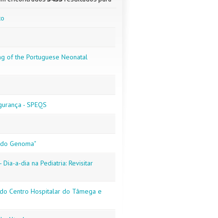
to
ng of the Portuguese Neonatal
egurança - SPEQS
undo Genoma"
 Dia-a-dia na Pediatria: Revisitar
a do Centro Hospitalar do Tâmega e