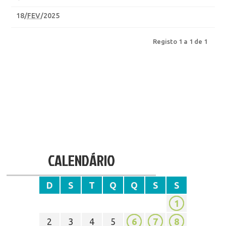
18
/
FEV
/2025
Registo 1 a 1 de 1
CALENDÁRIO
D
S
T
Q
Q
S
S
1
2
3
4
5
6
7
8