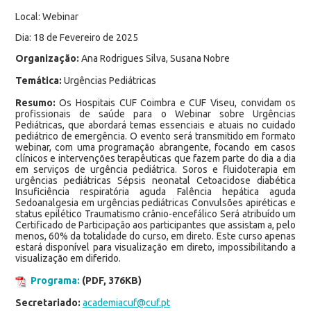
Local: Webinar
Dia: 18 de Fevereiro de 2025
Organização:
Ana Rodrigues Silva, Susana Nobre
Temática:
Urgências Pediátricas
Resumo:
Os Hospitais CUF Coimbra e CUF Viseu, convidam os
profissionais de saúde para o Webinar sobre Urgências
Pediátricas, que abordará temas essenciais e atuais no cuidado
pediátrico de emergência. O evento será transmitido em formato
webinar, com uma programação abrangente, focando em casos
clínicos e intervenções terapêuticas que fazem parte do dia a dia
em serviços de urgência pediátrica. Soros e fluidoterapia em
urgências pediátricas Sépsis neonatal Cetoacidose diabética
Insuficiência respiratória aguda Falência hepática aguda
Sedoanalgesia em urgências pediátricas Convulsões apiréticas e
status epilético Traumatismo crânio-encefálico Será atribuído um
Certificado de Participação aos participantes que assistam a, pelo
menos, 60% da totalidade do curso, em direto. Este curso apenas
estará disponível para visualização em direto, impossibilitando a
visualização em diferido.
Programa:
(PDF, 376KB)
Secretariado:
academiacuf@cuf.pt