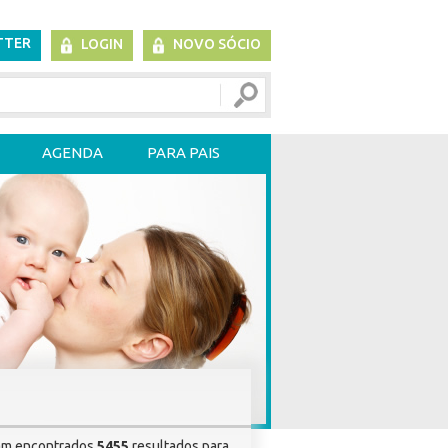
TTER
LOGIN
NOVO SÓCIO
AGENDA
PARA PAIS
am encontrados
5455
resultados para