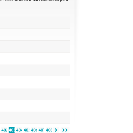
1
482
483
484
485
486
487
488