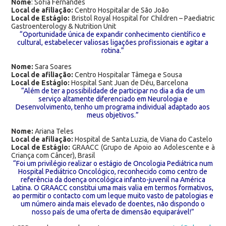
Nome
: Sofia Fernandes
Local de afiliação:
Centro Hospitalar de São João
Local de Estágio:
Bristol Royal Hospital for Children – Paediatric
Gastroenterology & Nutrition Unit
“Oportunidade única de expandir conhecimento científico e
cultural, estabelecer valiosas ligações profissionais e agitar a
rotina.”
Nome:
Sara Soares
Local de afiliação:
Centro Hospitalar Tâmega e Sousa
Local de Estágio:
Hospital Sant Juan de Déu, Barcelona
“Além de ter a possibilidade de participar no dia a dia de um
serviço altamente diferenciado em Neurologia e
Desenvolvimento, tenho um programa individual adaptado aos
meus objetivos.”
Nome:
Ariana Teles
Local de afiliação:
Hospital de Santa Luzia, de Viana do Castelo
Local de Estágio:
GRAACC (Grupo de Apoio ao Adolescente e à
Criança com Câncer), Brasil
“Foi um privilégio realizar o estágio de Oncologia Pediátrica num
Hospital Pediátrico Oncológico, reconhecido como centro de
referência da doença oncológica infanto-juvenil na América
Latina. O GRAACC constitui uma mais valia em termos formativos,
ao permitir o contacto com um leque muito vasto de patologias e
um número ainda mais elevado de doentes, não dispondo o
nosso país de uma oferta de dimensão equiparável!”