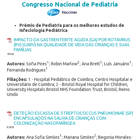
Congresso Nacional de Pediatria
Prémio de Pediatria para os melhores estudos de
Infeciologia Pediátrica
IMPACTO DA GASTRENTERITE AGUDA (GA) POR ROTAVIRUS
(RV) (GARV) NA QUALIDADE DE VIDA DAS CRIANÇAS E SUAS
FAMÍLIAS
78KB
1
2
1
1
Autores:
Sofia Pires
; Robin Marlow
; Ana Brett
; Luís Januário
;
1
Fernanda Rodrigues
Filiações:
1 - Hospital Pediátrico de Coimbra, Centro Hospitalar e
Universitário de Coimbra; 2 - Bristol Royal Hospital for Children,
University Hospitals Bristol NHS Foundation Trust, Bristol, Reino
Unido
DETEÇÃO ESCASSA DE STREPTOCOCCUS PNEUMONIAE (SP)
ENCAPSULADOS NA SALIVA DE CRIANÇAS COM
COLONIZAÇÃO NASOFARÍNGEA
82
KB
1
2
Autores:
Ana Sofia Simões
; Mariana Simões
; Begonia Morales-