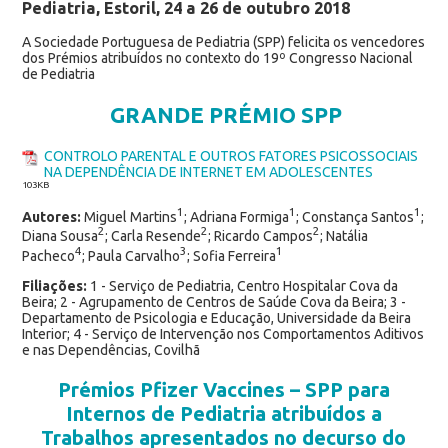
Pediatria, Estoril, 24 a 26 de outubro 2018
A Sociedade Portuguesa de Pediatria (SPP) felicita os vencedores
dos Prémios atribuídos no contexto do 19º Congresso Nacional
de Pediatria
GRANDE PRÉMIO SPP
CONTROLO PARENTAL E OUTROS FATORES PSICOSSOCIAIS
NA DEPENDÊNCIA DE INTERNET EM ADOLESCENTES
103KB
1
1
1
Autores:
Miguel Martins
; Adriana Formiga
; Constança Santos
;
2
2
2
Diana Sousa
; Carla Resende
; Ricardo Campos
; Natália
4
3
1
Pacheco
; Paula Carvalho
; Sofia Ferreira
Filiações:
1 - Serviço de Pediatria, Centro Hospitalar Cova da
Beira; 2 - Agrupamento de Centros de Saúde Cova da Beira; 3 -
Departamento de Psicologia e Educação, Universidade da Beira
Interior; 4 - Serviço de Intervenção nos Comportamentos Aditivos
e nas Dependências, Covilhã
Prémios Pfizer Vaccines – SPP para
Internos de Pediatria atribuídos a
Trabalhos apresentados no decurso do