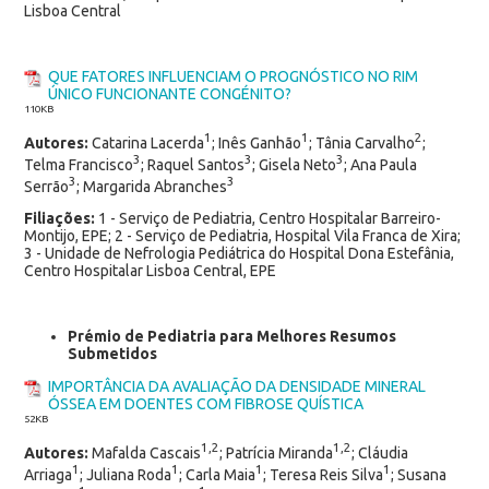
Lisboa Central
QUE FATORES INFLUENCIAM O PROGNÓSTICO NO RIM
ÚNICO FUNCIONANTE CONGÉNITO?
110KB
1
1
2
Autores:
Catarina Lacerda
; Inês Ganhão
; Tânia Carvalho
;
3
3
3
Telma Francisco
; Raquel Santos
; Gisela Neto
; Ana Paula
3
3
Serrão
; Margarida Abranches
Filiações:
1 - Serviço de Pediatria, Centro Hospitalar Barreiro-
Montijo, EPE; 2 - Serviço de Pediatria, Hospital Vila Franca de Xira;
3 - Unidade de Nefrologia Pediátrica do Hospital Dona Estefânia,
Centro Hospitalar Lisboa Central, EPE
Prémio de Pediatria para Melhores Resumos
Submetidos
IMPORTÂNCIA DA AVALIAÇÃO DA DENSIDADE MINERAL
ÓSSEA EM DOENTES COM FIBROSE QUÍSTICA
52KB
1,2
1,2
Autores:
Mafalda Cascais
; Patrícia Miranda
; Cláudia
1
1
1
1
Arriaga
; Juliana Roda
; Carla Maia
; Teresa Reis Silva
; Susana