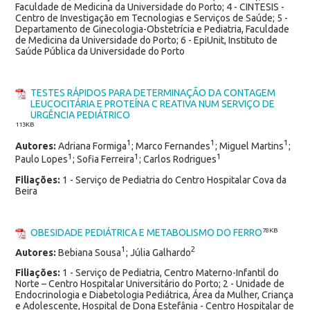
Faculdade de Medicina da Universidade do Porto; 4 - CINTESIS -
Centro de Investigação em Tecnologias e Serviços de Saúde; 5 -
Departamento de Ginecologia-Obstetrícia e Pediatria, Faculdade
de Medicina da Universidade do Porto; 6 - EpiUnit, Instituto de
Saúde Pública da Universidade do Porto
TESTES RÁPIDOS PARA DETERMINAÇÃO DA CONTAGEM
LEUCOCITÁRIA E PROTEÍNA C REATIVA NUM SERVIÇO DE
URGÊNCIA PEDIÁTRICO
113KB
1
1
1
Autores:
Adriana Formiga
; Marco Fernandes
; Miguel Martins
;
1
1
1
Paulo Lopes
; Sofia Ferreira
; Carlos Rodrigues
Filiações:
1 - Serviço de Pediatria do Centro Hospitalar Cova da
Beira
OBESIDADE PEDIÁTRICA E METABOLISMO DO FERRO
78KB
1
2
Autores:
Bebiana Sousa
; Júlia Galhardo
Filiações:
1 - Serviço de Pediatria, Centro Materno-Infantil do
Norte – Centro Hospitalar Universitário do Porto; 2 - Unidade de
Endocrinologia e Diabetologia Pediátrica, Área da Mulher, Criança
e Adolescente, Hospital de Dona Estefânia - Centro Hospitalar de