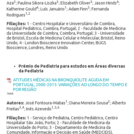
3
3
3
4
Aza
; Paulina Sikora-Liszka
; Elizabeth Oliver
; Jason Hinds
;
4
1
3
Katherine Gould
; Luís Januário
; Adam Finn
; Fernanda
1,2
Rodrigues
Filiações:
1 - Centro Hospitalar e Universitário de Coimbra,
Hospital Pediátrico, Coimbra, Portugal; 2 - Faculdade de Medicina
da Universidade de Coimbra, Coimbra, Portugal; 3 - Universidade
de Bristol, Escola de Medicina Celular e Molecular, Bristol, Reino
Unido; 4 - London Bioscience Innovation Center, BUGS
Bioscience, Londres, Reino Unido
Prémio de Pediatria para estudos em Áreas diversas
da Pediatria
ATITUDES MÉDICAS NA BRONQUIOLITE AGUDA EM
PORTUGAL, 2000-2015: VARIAÇÕES AO LONGO DO TEMPO E
POR REGIÃO
76
KB
1
2
Autores:
José Fontoura-Matias
; Diana Moreira-Sousa
; Alberto
3,4
1,5,6
Freitas
; Inês Azevedo
Filiações:
1 - Serviço de Pediatria, Centro Pediátrico, Centro
Hospitalar São João, Porto; 2 - Faculdade de Medicina da
Universidade do Porto; 3 - Departamento de Medicina da
Comunidade, Informação e Decisão em Saúde (MEDCIDS),