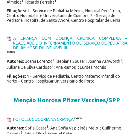
1
1
Almeida
; Ricardo Ferreira
Filiações:
1 - Serviço de Pediatria Médica, Hospital Pediátrico,
Centro Hospitalar e Universitário de Coimbra; 2 - Serviço de
Pediatria, Hospital de Santo André, Centro Hospitalar de Leiria
A CRIANÇA COM DOENÇA CRÓNICA COMPLEXA –
REALIDADE DO INTERNAMENTO DO SERVIÇO DE PEDIATRIA
DE UM HOSPITAL DE NÍVEL III
104KB
1
1
1
Autores:
Joana Lorenzo
; Bebiana Sousa
; Joanna Ashworth
;
1
1
1
Juliana Da Silva Cardoso
; Ana Ramos
; Lurdes Morais
Filiações:
1 - Serviço de Pediatria, Centro Materno Infantil do
Norte – Centro Hospitalar Universitário do Porto
Menção Honrosa Pfizer Vaccines/SPP
FOTOLEUCOCÓRIA NA CRIANÇA
104KB
1
1
1
Autores:
Sofia Costa
; Ana Sofia Vaz
; Inês Melo
; Guilherme
1
1
1
Castela
; Sónia Silva
; Manuel Brito