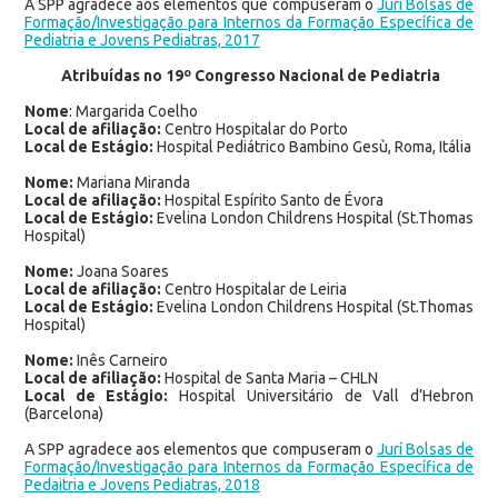
A
SPP agradece aos elementos que compuseram o
Jurí Bolsas de
Formação/Investigação para Internos da Formação Específica de
Pediatria e Jovens Pediatras, 2017
Atribuídas no 19º Congresso Nacional de Pediatria
Nome
: Margarida Coelho
Local de afiliação:
Centro Hospitalar do Porto
Local de Estágio:
Hospital Pediátrico Bambino Gesù, Roma, Itália
Nome:
Mariana Miranda
Local de afiliação:
Hospital Espírito Santo de Évora
Local de Estágio:
Evelina London Childrens Hospital (St.Thomas
Hospital)
Nome:
Joana Soares
Local de afiliação:
Centro Hospitalar de Leiria
Local de Estágio:
Evelina London Childrens Hospital (St.Thomas
Hospital)
Nome:
Inês Carneiro
Local de afiliação:
Hospital de Santa Maria – CHLN
Local de Estágio:
Hospital Universitário de Vall d’Hebron
(Barcelona)
A SPP agradece aos elementos que compuseram o
Jurí Bolsas de
Formação/Investigação para Internos da Formação Específica de
Pedaitria e Jovens Pediatras, 2018