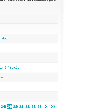
natal
ca -1.ª Edição
guiado
7
248
249
250
251
252
253
254