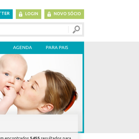
TTER
LOGIN
NOVO SÓCIO
AGENDA
PARA PAIS
am encontrados
5455
resultados para