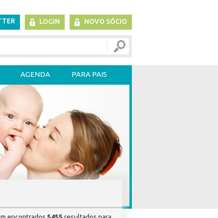
TTER
LOGIN
NOVO SÓCIO
AGENDA
PARA PAIS
am encontrados
5455
resultados para