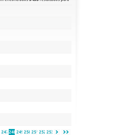
6
247
248
249
250
251
252
253