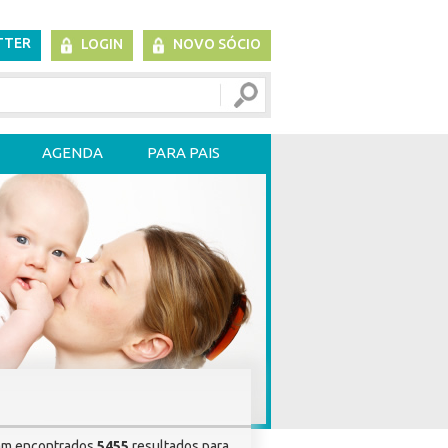
TTER
LOGIN
NOVO SÓCIO
AGENDA
PARA PAIS
am encontrados
5455
resultados para