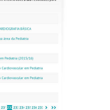
ARDIOGRAFIA BÁSICA
a área da Pediatria
em Pediatria (2015/16)
o Cardiovascular em Pediatria
o Cardiovascular em Pediatria
0
231
232
233
234
235
236
237