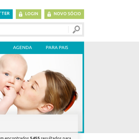
TTER
LOGIN
NOVO SÓCIO
AGENDA
PARA PAIS
am encontrados
5455
resultados para