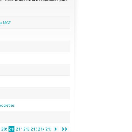
ara MGF
Societies
8
209
210
211
212
213
214
215