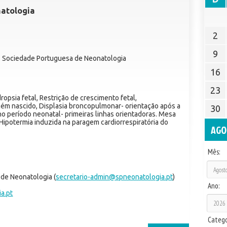
atologia
2
9
 Sociedade Portuguesa de Neonatologia
16
23
psia fetal, Restrição de crescimento fetal,
cém nascido, Displasia broncopulmonar- orientação após a
30
o período neonatal- primeiras linhas orientadoras. Mesa
ipotermia induzida na paragem cardiorrespiratória do
AGO
Mês:
de Neonatologia (
secretario-admin@spneonatologia.pt
)
Ano:
a.pt
Catego