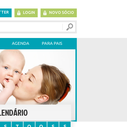
TTER
LOGIN
NOVO SÓCIO
AGENDA
PARA PAIS
LENDÁRIO
S
T
Q
Q
S
S