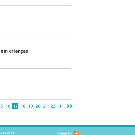
 em crianças
15
16
17
18
19
20
21
22
rivacidade
|