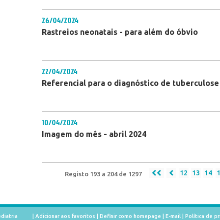
26/04/2024
Rastreios neonatais - para além do óbvio
22/04/2024
Referencial para o diagnóstico de tuberculose
10/04/2024
Imagem do mês - abril 2024
12
13
14
Registo 193 a 204 de 1297
diatria
|
Adicionar aos favoritos
|
Definir como homepage
|
E-mail
|
Política de p