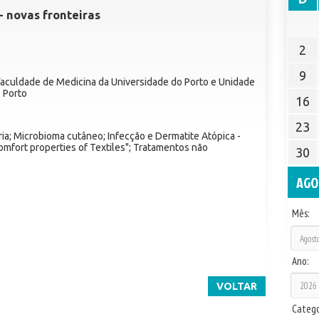
- novas fronteiras
2
9
Faculdade de Medicina da Universidade do Porto e Unidade
o Porto
16
23
ia; Microbioma cutâneo; Infecção e Dermatite Atópica -
Comfort properties of Textiles"; Tratamentos não
30
AGO
Mês:
Ano:
VOLTAR
Catego