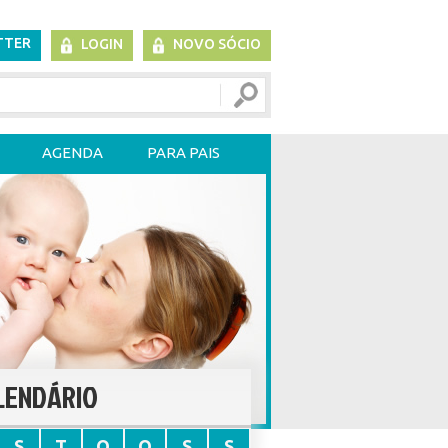
TTER
LOGIN
NOVO SÓCIO
AGENDA
PARA PAIS
LENDÁRIO
S
T
Q
Q
S
S