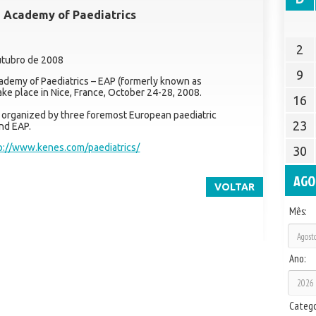
 Academy of Paediatrics
2
utubro de 2008
9
demy of Paediatrics – EAP (formerly known as
ake place in Nice, France, October 24-28, 2008.
16
s organized by three foremost European paediatric
23
and EAP.
p://www.kenes.com/paediatrics/
30
AGO
VOLTAR
Mês:
Ano:
Catego