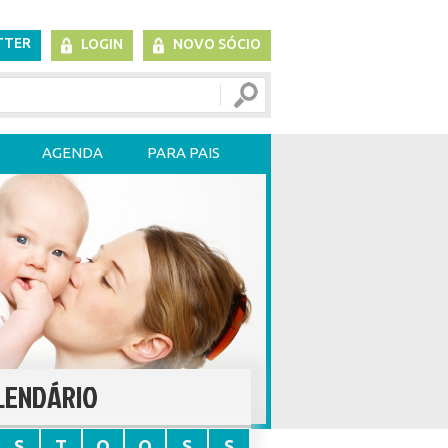
TTER
LOGIN
NOVO SÓCIO
AGENDA
PARA PAIS
LENDÁRIO
S
T
Q
Q
S
S