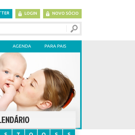
TTER
LOGIN
NOVO SÓCIO
AGENDA
PARA PAIS
LENDÁRIO
S
T
Q
Q
S
S