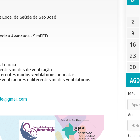
de Local de Saúde de São José
2
9
édica Avançada - SimPED
16
23
natologia
30
rentes modos de ventilação
ferentes modos ventilatórios neonatais
AGO
e ventiladores e diferentes modos ventilatórios
Mês:
de@gmail.com
Ano:
Catego