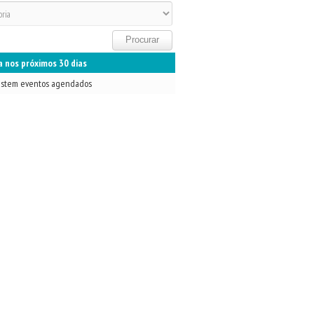
 nos próximos 30 dias
istem eventos agendados