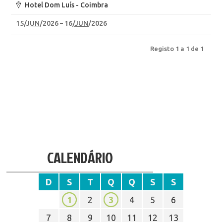
Hotel Dom Luís - Coimbra
15
/
JUN
/2026
16
/
JUN
/2026
Registo 1 a 1 de 1
CALENDÁRIO
D
S
T
Q
Q
S
S
1
2
3
4
5
6
7
8
9
10
11
12
13