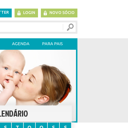
TTER
LOGIN
NOVO SÓCIO
AGENDA
PARA PAIS
LENDÁRIO
S
T
Q
Q
S
S