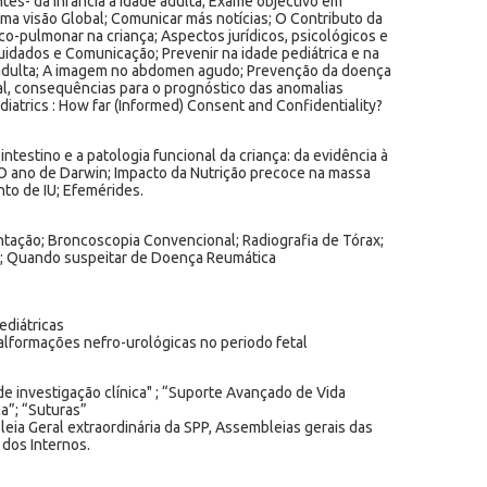
tes- da infância à idade adulta; Exame objectivo em
Uma visão Global; Comunicar más notícias; O Contributo da
o-pulmonar na criança; Aspectos jurídicos, psicológicos e
uidados e Comunicação; Prevenir na idade pediátrica e na
 adulta; A imagem no abdomen agudo; Prevenção da doença
tal, consequências para o prognóstico das anomalias
diatrics : How far (Informed) Consent and Confidentiality?
ntestino e a patologia funcional da criança: da evidência à
; O ano de Darwin; Impacto da Nutrição precoce na massa
to de IU; Efemérides.
tação; Broncoscopia Convencional; Radiografia de Tórax;
co; Quando suspeitar de Doença Reumática
diátricas
lformações nefro-urológicas no periodo fetal
e investigação clínica" ; “Suporte Avançado de Vida
ca”; “Suturas”
eia Geral extraordinária da SPP, Assembleias gerais das
 dos Internos.