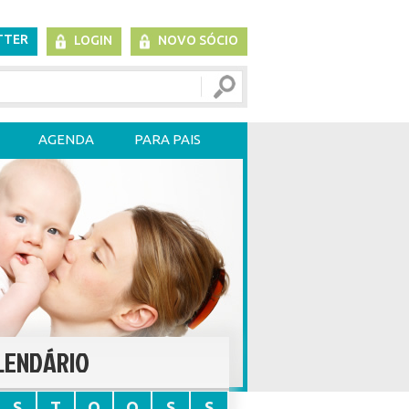
TTER
LOGIN
NOVO SÓCIO
AGENDA
PARA PAIS
LENDÁRIO
S
T
Q
Q
S
S