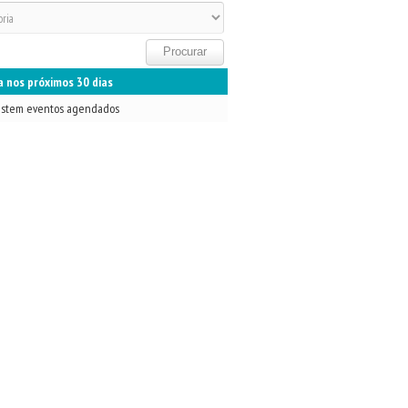
 nos próximos 30 dias
istem eventos agendados