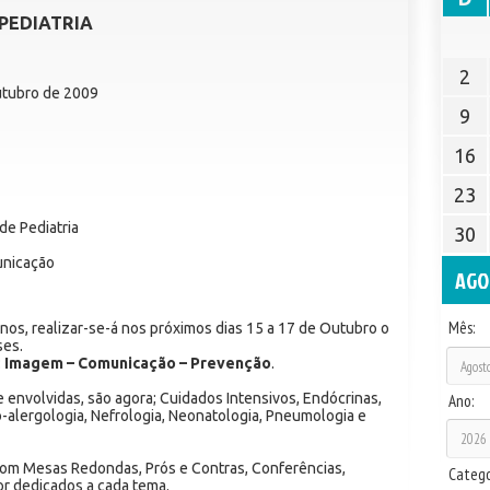
PEDIATRIA
2
utubro de 2009
9
16
23
e Pediatria
30
unicação
AGO
Mês:
nos, realizar-se-á nos próximos dias 15 a 17 de Outubro o
ses.
:
Imagem – Comunicação – Prevenção
.
envolvidas, são agora; Cuidados Intensivos, Endócrinas,
Ano:
-alergologia, Nefrologia, Neonatologia, Pneumologia e
om Mesas Redondas, Prós e Contras, Conferências,
Catego
r dedicados a cada tema.