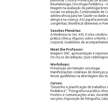
pulmonar crónica; Prevenção de aciden
Reumatologia; Oncologia Pediátrica - 
Imagem na avaliação da patologia bronc
sociais na adopção; Continuidade de C
adolescência para ter Saúde na idade
alérgica na criança; A Ecografia prena
congénitas; Bioethical dilemmas in Pae
Sessões Plenárias:
A Medicina no Sec XXI; O eixo cérebro-i
prática clínica; Algures sobre a Morte
corporal; Guidelines de acompanhamen
Meet the Professor:
Imagens SNC: apresentação e represen
Os riscos da radiação; Quiz radiológi
Workshops:
Prevenção em Hemato-oncologia
Manifestações cutâneas de doenças pe
Novas guidelines na abordagem das ma
Cursos:
"Desenho e planificação de trabalhos d
Pediátrica"; “Fotografia na prática clíni
Posters e comunicações orais, Assembl
secções, Exposição de fotografia, Gala