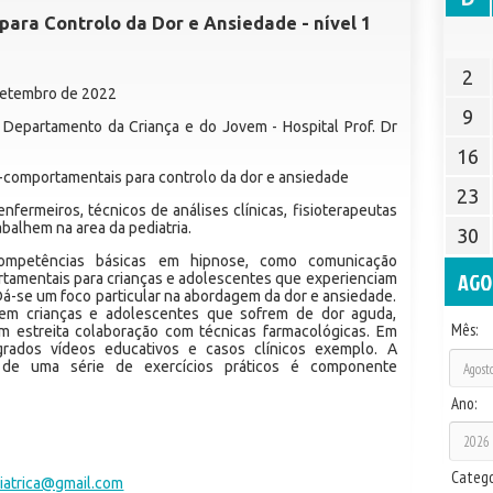
para Controlo da Dor e Ansiedade - nível 1
2
 Setembro de 2022
9
 Departamento da Criança e do Jovem - Hospital Prof. Dr
16
comportamentais para controlo da dor e ansiedade
23
nfermeiros, técnicos de análises clínicas, fisioterapeutas
abalhem na area da pediatria.
30
ompetências básicas em hipnose, como comunicação
AGO
rtamentais para crianças e adolescentes que experienciam
Dá-se um foco particular na abordagem da dor e ansiedade.
 em crianças e adolescentes que sofrem de dor aguda,
Mês:
m estreita colaboração com técnicas farmacológicas. Em
grados vídeos educativos e casos clínicos exemplo. A
s de uma série de exercícios práticos é componente
Ano:
Catego
atrica@gmail.com