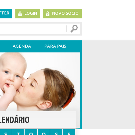
TTER
LOGIN
NOVO SÓCIO
AGENDA
PARA PAIS
LENDÁRIO
S
T
Q
Q
S
S