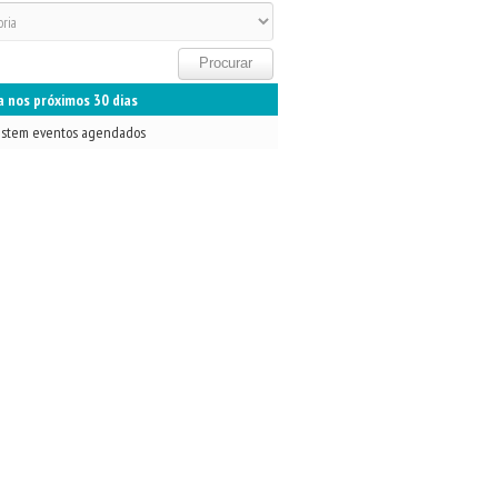
 nos próximos 30 dias
istem eventos agendados