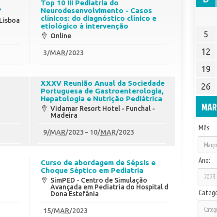
Top 10 III Pediatria do
?
Neurodesenvolvimento - Casos
clínicos: do diagnóstico clínico e
 Lisboa
etiológico à intervenção
5
Online
12
3
/
MAR
/2023
19
XXXV Reunião Anual da Sociedade
26
Portuguesa de Gastroenterologia,
Hepatologia e Nutrição Pediátrica
MAR
Vidamar Resort Hotel - Funchal -
Madeira
Mês:
9
/
MAR
/2023
10
/
MAR
/2023
Ano:
o
Curso de abordagem de Sépsis e
Choque Séptico em Pediatria
SimPED - Centro de Simulação
Avançada em Pediatria do Hospital de
Catego
Dona Estefânia
15
/
MAR
/2023