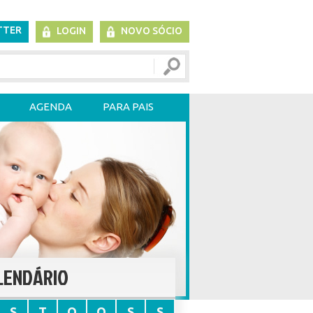
TTER
LOGIN
NOVO SÓCIO
AGENDA
PARA PAIS
LENDÁRIO
S
T
Q
Q
S
S