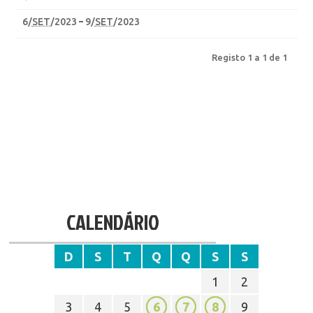
6
/
SET
/2023
9
/
SET
/2023
Registo 1 a 1 de 1
CALENDÁRIO
D
S
T
Q
Q
S
S
1
2
3
4
5
6
7
8
9