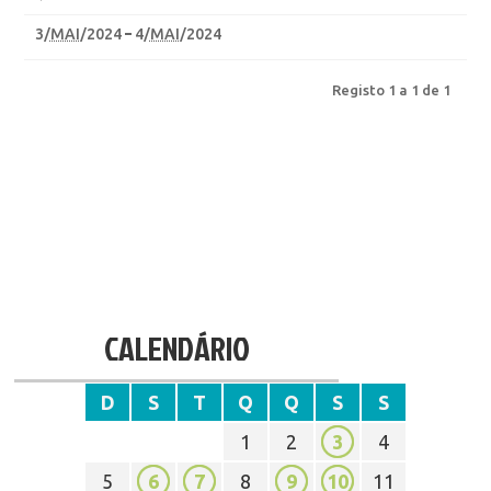
3
/
MAI
/2024
4
/
MAI
/2024
Registo 1 a 1 de 1
CALENDÁRIO
D
S
T
Q
Q
S
S
1
2
3
4
5
6
7
8
9
10
11