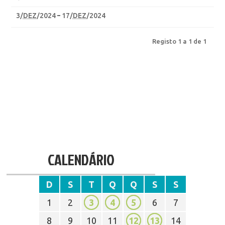
3
/
DEZ
/2024
17
/
DEZ
/2024
Registo 1 a 1 de 1
CALENDÁRIO
D
S
T
Q
Q
S
S
1
2
3
4
5
6
7
8
9
10
11
12
13
14