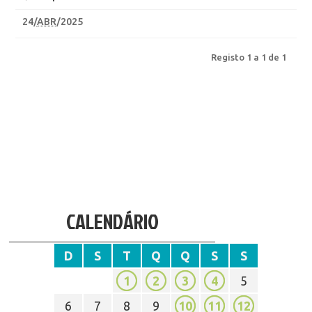
24
/
ABR
/2025
Registo 1 a 1 de 1
CALENDÁRIO
D
S
T
Q
Q
S
S
1
2
3
4
5
6
7
8
9
10
11
12