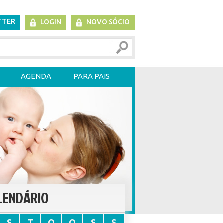
TTER
LOGIN
NOVO SÓCIO
AGENDA
PARA PAIS
LENDÁRIO
S
T
Q
Q
S
S