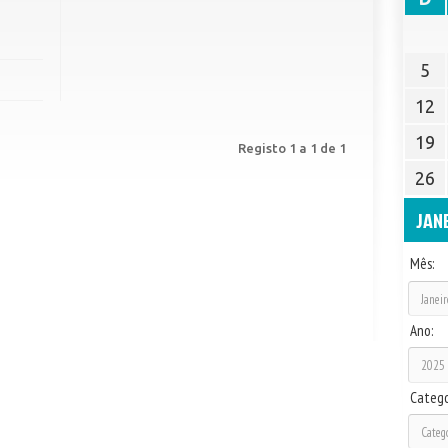
5
12
19
Registo 1 a 1 de 1
26
JAN
Mês:
Ano:
Catego