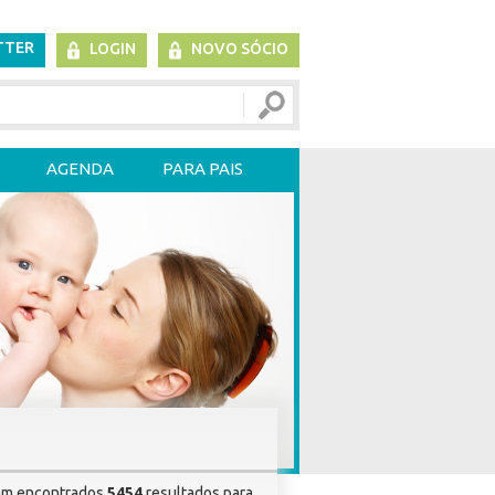
TTER
LOGIN
NOVO SÓCIO
AGENDA
PARA PAIS
am encontrados
5454
resultados para