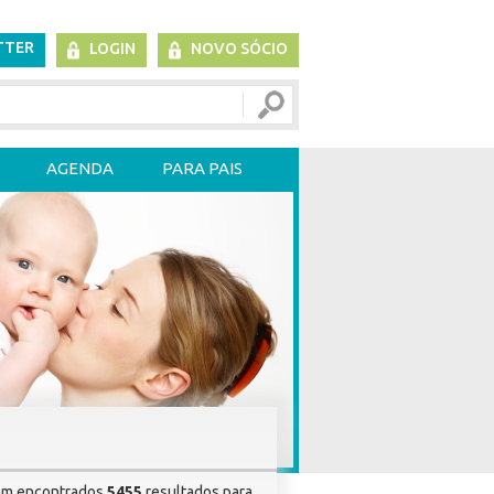
TTER
LOGIN
NOVO SÓCIO
AGENDA
PARA PAIS
am encontrados
5455
resultados para