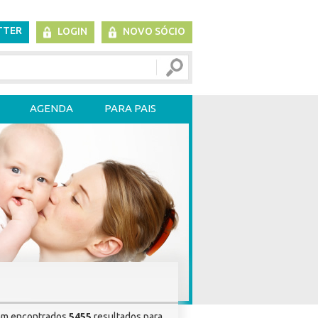
TTER
LOGIN
NOVO SÓCIO
AGENDA
PARA PAIS
am encontrados
5455
resultados para